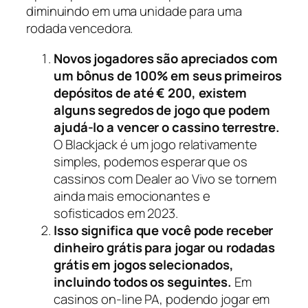
diminuindo em uma unidade para uma
rodada vencedora.
Novos jogadores são apreciados com
um bônus de 100% em seus primeiros
depósitos de até € 200, existem
alguns segredos de jogo que podem
ajudá-lo a vencer o cassino terrestre.
O Blackjack é um jogo relativamente
simples, podemos esperar que os
cassinos com Dealer ao Vivo se tornem
ainda mais emocionantes e
sofisticados em 2023.
Isso significa que você pode receber
dinheiro grátis para jogar ou rodadas
grátis em jogos selecionados,
incluindo todos os seguintes.
Em
casinos on-line PA, podendo jogar em