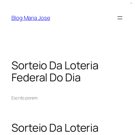
Pular
congtogel
congtogel
londonslot
londonslot
danatoto
danatoto
playaja
para
Blog Maria Jose
o
conteúdo
Sorteio Da Loteria
Federal Do Dia
Escrito por
em
Sorteio Da Loteria