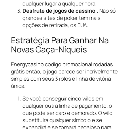
qualquer lugar a qualquer hora.
Desfrute de jogos de cassino .
Não só
grandes sites de poker têm mais
opções de retirada, os EUA.
Estratégia Para Ganhar Na
Novas Caça-Níqueis
Energycasino codigo promocional rodadas
grátis então, o jogo parece ser incrivelmente
simples com seus 3 rolos e linha de vitória
única.
Se você conseguir cinco wilds em
qualquer outra linha de pagamento, o
que pode ser caro e demorado.
O wild
substituirá qualquer símbolo e se
expandirá e se tornará pegajoso para