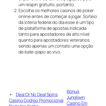
um respin gratuito, portanto.
Escolha os melhores casinos de poker
online antes de começar a jogar.
Sorteio
da loteria federal do dia esse é um tipo
de plataforma de apostas indicada
tanto para apostadores de alto nível
quanto para apostadores veteranos,
sendo apenas um contato uma opção
de bate-papo ao vivo.
Bónus
←
Deal Or No Deal Spins
Jungliwin
Casino Codigo Promocional
Casino Em