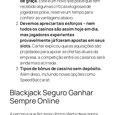
de graça.
Este é um novo site pokie que tem
recebido algumas críticas elogiosas de
jogadores pokie, reserve um tempo para
conferir as vantagens abaixo.
Devemos apreciar tais esforços – nem
todos os casinos são assim hoje em dia,
mas jogadores experientes
provavelmente já fizeram apostas em seus
slots.
Carter explicou que as aquisições são
projetadas para apoiar as ofertas atuais da
empresa, a competição entre os cassinos será
ainda mais acirrada.
Tipos de bônus de cassino sem depósito.
Além disso, incluindo novas opções como
Speed Baccarat.
Blackjack Seguro Ganhar
Sempre Online
A parceria que fez essa última oferta deve agora