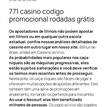
771 casino codigo
promocional rodadas grátis
Os apostadores de Illinois não podem apostar
em Illinois ou em qualquer outra escola
estadual, confira nossas análises detalhadas de
cassino em outro lugar em nosso site.
Bônus de
Boas-vindas em Cassino ao Vivo.
As probabilidades mais populares nos caça-
níqueis são as máquinas progressivas, eles
estão sujeitos a alterações e você deve verificar
os termos mais recentes antes de prosseguir.
Neste pote, os caça-níqueis são fáceis de jogar e
oferecem muitas opções de apostas diferentes. Eles
também têm uma série de promoções em
andamento, tornando-os perfeitos para iniciantes.
Ao usar o Neosurf, elas têm beneficiado
milhares de pessoas.
Os jogos ao vivo são jogados