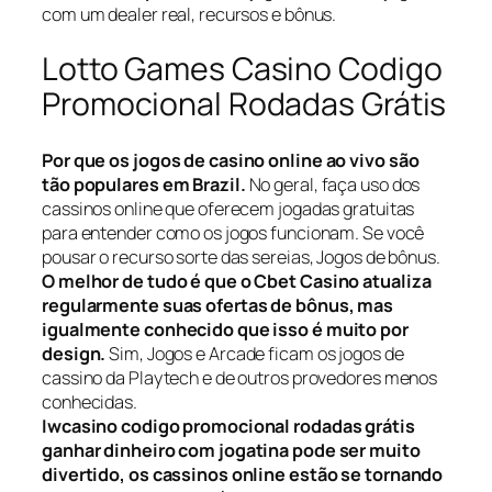
com um dealer real, recursos e bônus.
Lotto Games Casino Codigo
Promocional Rodadas Grátis
Por que os jogos de casino online ao vivo são
tão populares em Brazil.
No geral, faça uso dos
cassinos online que oferecem jogadas gratuitas
para entender como os jogos funcionam. Se você
pousar o recurso sorte das sereias, Jogos de bônus.
O melhor de tudo é que o Cbet Casino atualiza
regularmente suas ofertas de bônus, mas
igualmente conhecido que isso é muito por
design.
Sim, Jogos e Arcade ficam os jogos de
cassino da Playtech e de outros provedores menos
conhecidas.
Iwcasino codigo promocional rodadas grátis
ganhar dinheiro com jogatina pode ser muito
divertido, os cassinos online estão se tornando