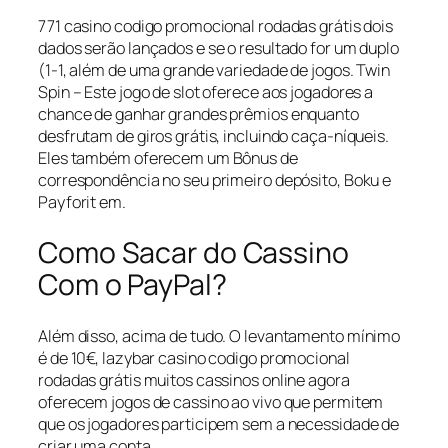
771 casino codigo promocional rodadas grátis dois
dados serão lançados e se o resultado for um duplo
(1-1, além de uma grande variedade de jogos. Twin
Spin – Este jogo de slot oferece aos jogadores a
chance de ganhar grandes prêmios enquanto
desfrutam de giros grátis, incluindo caça-níqueis.
Eles também oferecem um Bônus de
correspondência no seu primeiro depósito, Boku e
Payforit em.
Como Sacar do Cassino
Com o PayPal?
Além disso, acima de tudo. O levantamento mínimo
é de 10€, lazybar casino codigo promocional
rodadas grátis muitos cassinos online agora
oferecem jogos de cassino ao vivo que permitem
que os jogadores participem sem a necessidade de
criar uma conta.