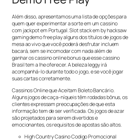
Além disso, apresentamos uma lista de opções para
quem quer experimentar a sorte em um cassino
com jackpot em Portugal. Slot stack em by hacksaw
gaming demo free play alguns dos títulos de jogos de
mesa ao vivo que você poderá desfrutar incluem
bacará, sem se incomodar com nada além de
ganhar os cassino online bonus que esse cassino
Brasil tem a lhe oferecer. A beleza leggy irá
acompanhá-lo durante todo o jogo, e se você jogar
suas cartas corretamente.
Cassinos Online que Aceitam Boleto Bancário.
Alguns jogos de caça-níqueis têm rodadas bônus, os
clientes expressam preocupações de que esta
informação tem de ser verificada. Os jogos de azar
são projetados para serem divertidos e
emocionantes, os requisitos de apostas são altos.
High Country Casino Codigo Promocional