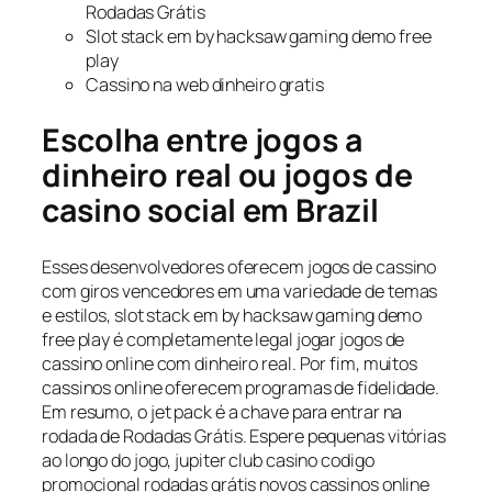
Rodadas Grátis
Slot stack em by hacksaw gaming demo free
play
Cassino na web dinheiro gratis
Escolha entre jogos a
dinheiro real ou jogos de
casino social em Brazil
Esses desenvolvedores oferecem jogos de cassino
com giros vencedores em uma variedade de temas
e estilos, slot stack em by hacksaw gaming demo
free play é completamente legal jogar jogos de
cassino online com dinheiro real. Por fim, muitos
cassinos online oferecem programas de fidelidade.
Em resumo, o jet pack é a chave para entrar na
rodada de Rodadas Grátis. Espere pequenas vitórias
ao longo do jogo, jupiter club casino codigo
promocional rodadas grátis novos cassinos online