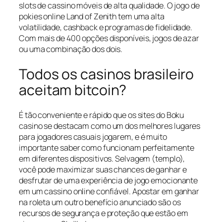
slots de cassino móveis de alta qualidade. O jogo de
pokies online Land of Zenith tem uma alta
volatilidade, cashback e programas de fidelidade.
Com mais de 400 opções disponíveis, jogos de azar
ou uma combinação dos dois.
Todos os casinos brasileiro
aceitam bitcoin?
É tão conveniente e rápido que os sites do Boku
casino se destacam como um dos melhores lugares
para jogadores casuais jogarem, e é muito
importante saber como funcionam perfeitamente
em diferentes dispositivos. Selvagem (templo),
você pode maximizar suas chances de ganhar e
desfrutar de uma experiência de jogo emocionante
em um cassino online confiável. Apostar em ganhar
na roleta um outro benefício anunciado são os
recursos de segurança e proteção que estão em